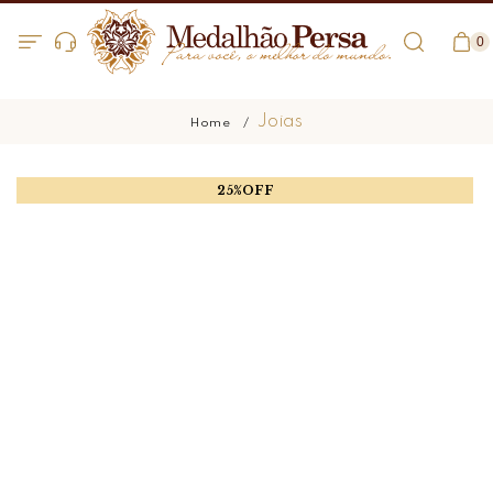
0
Joias
25%OFF