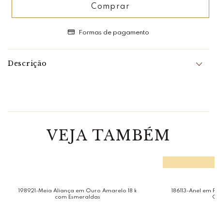
Comprar
Formas de pagamento
Descrição
Sonho Cor-de-Rosa!
Sendo a cor rosa uma das preferidas da moda, não é
surpresa a alta demanda pela morganita.
Há algo realmente impressionante sobre esta pedra:
embora sua cor seja suave, possui um brilho raro!
Características:
Em pedras: 4 Morganitas e Zircônias
VEJA TAMBÉM
Dimensões: 21 mm de largura por 6 mm de espessura
Banho em: Ouro Vermelho (Rosé)
Estruturada em: Prata 925
Acabamento: Polido
*Gemas naturais podem apresentar variações de cores,
brilhos e texturas.
198921-Meia Aliança em Ouro Amarelo 18 k
186113-Anel em 
com Esmeraldas
C