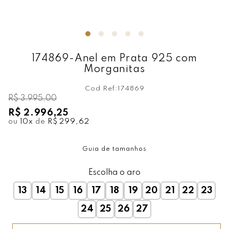
174869-Anel em Prata 925 com
Morganitas
Cod Ref:
174869
R$ 3.995,00
R$ 2.996,25
ou
10
x
de
R$ 299,62
Guia de tamanhos
Escolha o aro
13
14
15
16
17
18
19
20
21
22
23
24
25
26
27