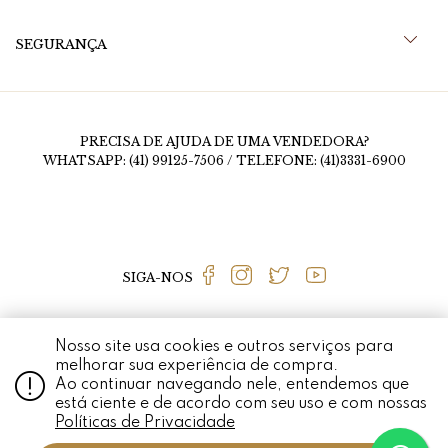
SEGURANÇA
PRECISA DE AJUDA DE UMA VENDEDORA?
WHATSAPP: (41) 99125-7506 / TELEFONE: (41)3331-6900
SIGA-NOS
Nosso site usa cookies e outros serviços para
MEDALHÃO PERSA © 2020 RUA FERNANDO SIMAS, 1456, MERCÊS - CURITIBA - PR
melhorar sua experiência de compra.
- CEP 80710-660 / CNPJ: 01.926.337/0001-97 TODO O CONTEÚDO DO SITE,
Ao continuar navegando nele, entendemos que
TODAS AS FOTOS, IMAGENS, LOGOTIPOS, MARCAS, DIZERES, SOM,
SOFTWARE, CONJUNTO IMAGEM, LAYOUT, AQUI VEICULADOS SÃO DE
está ciente e de acordo com seu uso e com nossas
PROPRIEDADE EXCLUSIVA DO MEDALHÃO PERSA. É VEDADA QUALQUER
REPRODUÇÃO, TOTAL OU PARCIAL, DE QUALQUER ELEMENTO DE IDENTIDADE,
Políticas de Privacidade
SEM EXPRESSA AUTORIZAÇÃO. A VIOLAÇÃO DE QUALQUER DIREITO
MENCIONADO IMPLICARÁ NA RESPONSABILIZAÇÃO CÍVEL E CRIMINAL NOS