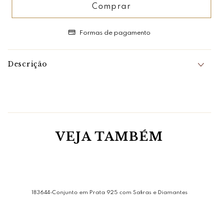
Comprar
Formas de pagamento
Descrição
Elegância que se conecta em cada elo!
Conjunto sofisticado composto por
colar, pulseira e
brincos, confeccionados em
Prata 925 de alta qualidade.
O design em
elos trabalhados traz um toque moderno e
elegante, perfeito para valorizar qualquer look, do
casual ao mais refinado.
VEJA TAMBÉM
Peças com acabamento impecável, brilho duradouro e
excelente resistência, ideais tanto para uso diário
quanto para ocasiões especiais. Um conjunto versátil
que também é uma ótima opção para presente.
Caracteristicas:
Comprimento: colar 47 cm Pulseira 18 cm
183644-Conjunto em Prata 925 com Safiras e Diamantes
Fecho: Colar - Invisivel // Pulseira - Engate
Brinco: Pino e Tarraxa