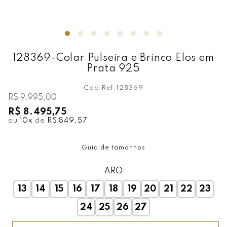
128369-Colar Pulseira e Brinco Elos em
Prata 925
Cod Ref:
128369
R$ 9.995,00
R$ 8.495,75
ou
10
x
de
R$ 849,57
Guia de tamanhos
ARO
13
14
15
16
17
18
19
20
21
22
23
24
25
26
27