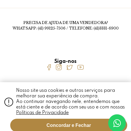
PRECISA DE AJUDA DE UMA VENDEDORA?
WHATSAPP: (41) 99125-7506 / TELEFONE: (41)3331-6900
Siga-nos
Nosso site usa cookies e outros serviços para
MEDALHÃO PERSA © 2020 RUA FERNANDO SIMAS, 1456, MERCÊS - CURITIBA - PR
melhorar sua experiência de compra.
- CEP 80710-660 / CNPJ: 01.926.337/0001-97 TODO O CONTEÚDO DO SITE,
TODAS AS FOTOS, IMAGENS, LOGOTIPOS, MARCAS, DIZERES, SOM, SOFTWARE,
Ao continuar navegando nele, entendemos que
CONJUNTO IMAGEM, LAYOUT, AQUI VEICULADOS SÃO DE PROPRIEDADE
EXCLUSIVA DO MEDALHÃO PERSA. É VEDADA QUALQUER
está ciente e de acordo com seu uso e com nossas
REPRODUÇÃO, TOTAL OU PARCIAL, DE QUALQUER ELEMENTO DE IDENTIDADE,
SEM EXPRESSA AUTORIZAÇÃO. A VIOLAÇÃO DE QUALQUER DIREITO
Políticas de Privacidade
MENCIONADO IMPLICARÁ NA RESPONSABILIZAÇÃO CÍVEL E CRIMINAL NOS
TERMOS DA LEI. MEDALHÃO PERSA O MELHOR LUGAR PARA COMPRAR JOIAS DE
OURO, ANEL DE OURO, BRINCO DE OURO, COLAR DE OURO E MUITO MAIS.
Concordar e Fechar