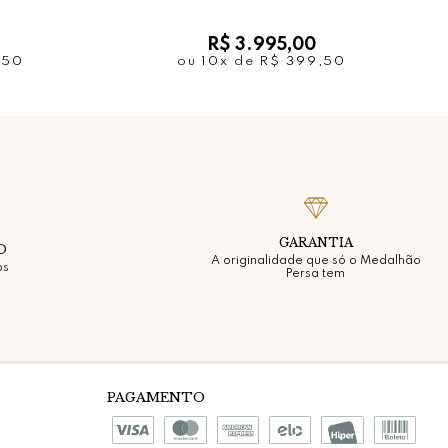
a
R$ 3.995,00
,50
ou
10x
de
R$ 399,50
GARANTIA
O
A originalidade que só o Medalhão
os
Persa tem
PAGAMENTO