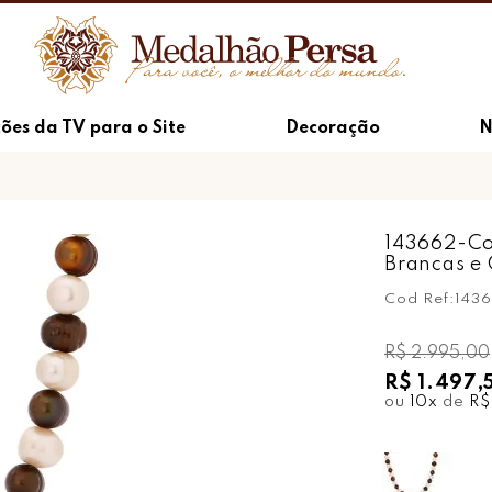
ões da TV para o Site
Decoração
N
143662-Col
Brancas e
Cod Ref:
143
R$ 2.995,00
R$ 1.497,
ou
10
x
de
R$