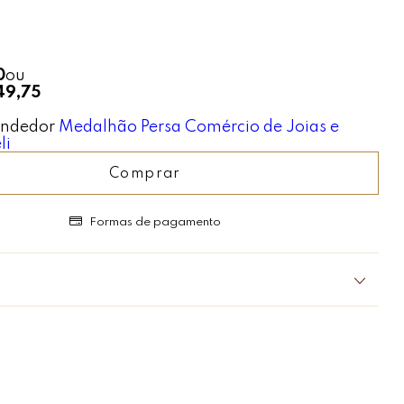
0
ou
49,75
ndedor
Medalhão Persa Comércio de Joias e
li
Comprar
Formas de pagamento
 Personalidade!
érolas tem que ter na coleção, mas para as mulheres que
do comum este é perfeito.
ersas de pérolas, a sensação do momento.
cou tão linda, que os conjuntos estão esgotando.
rantir o seu!
as: