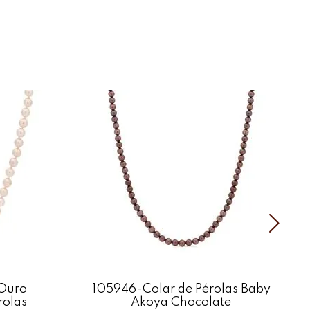
rola Branca e Chocolate
mm
do Colar: 45 cm
a Pulseira: 18 cm
ta
m: Prata 925
Polido
is podem apresentar variações de cores, brilhos e texturas.
Ouro
105946-Colar de Pérolas Baby
rolas
Akoya Chocolate