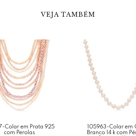
Em pedras: Pe
Largura: 12 
Comprimento 
VEJA TAMBÉM
Comprimento d
Fecho: Lagos
Estruturada e
Acabamento: 
*Gemas natura
7-Colar em Prata 925
105963-Colar em 
com Perolas
Branco 14 k com Pé