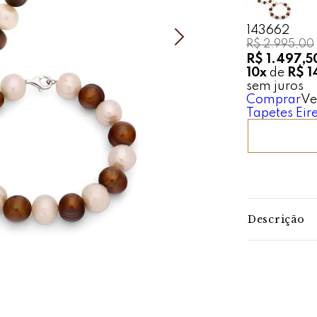
143662
R$ 2.995,00
R$ 1.497,5
10x
de
R$ 1
sem juros
Comprar
Ve
Tapetes Eire
Descrição
Clássico com
O colar de p
querem fugir 
Com cores div
Esta mescla fi
Corre para ga
Característic