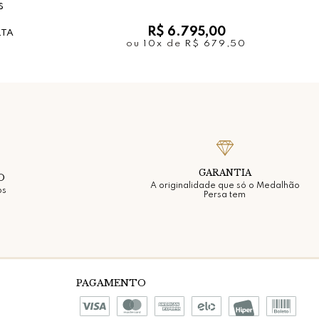
s
R$ 6.795,00
LTA
ou
10x
de
R$ 679,50
GARANTIA
O
A originalidade que só o Medalhão
os
Persa tem
PAGAMENTO