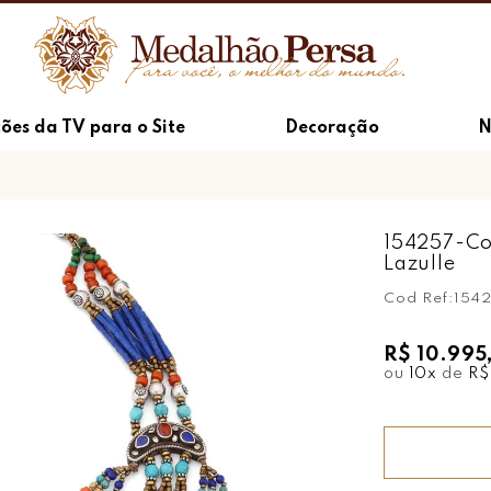
ões da TV para o Site
Decoração
N
154257-Col
Lazulle
Cod Ref:
154
R$ 10.995
ou
10
x
de
R$