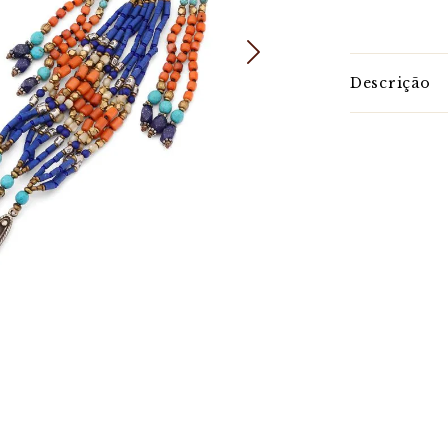
Descrição
Descrição
São joias f
diversidade d
Sua estrutu
como,turquesa,
Característic
Em Pedras: Tu
Estruturada e
Comprimento
*Gemas natura