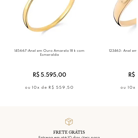
Acabamento: Polido
* Gemas naturais podem apresentar variações de cores,
brilhos e texturas.
145667-Anel em Ouro Amarelo 18 k com
123463- Anel e
Esmeralda
R$ 5.595,00
R$ 
ou
10x
de
R$ 559,50
ou
10x
FRETE GRÁTIS