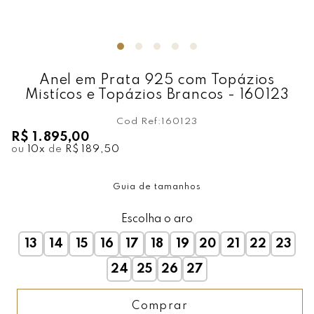
Anel em Prata 925 com Topázios
Mistícos e Topázios Brancos - 160123
Cod Ref:
160123
R$ 1.895,00
ou
10
x
de
R$ 189,50
Guia de tamanhos
Escolha o aro
13
14
15
16
17
18
19
20
21
22
23
24
25
26
27
Comprar