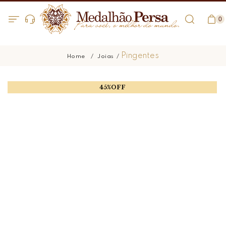
0
Pingentes
Joias
45%OFF