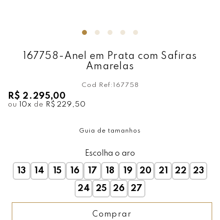
167758-Anel em Prata com Safiras
Amarelas
Cod Ref:
167758
R$ 2.295,00
ou
10
x
de
R$ 229,50
Guia de tamanhos
Escolha o aro
13
14
15
16
17
18
19
20
21
22
23
24
25
26
27
Comprar