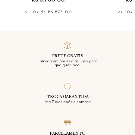
R$ 8.730,00
R$ 
Pedras: Safiras Amarelas
Peso total das gemas: 0,83 pontos
ou
10x
de
R$ 873,00
ou
10x
Estrutura em: Prata
Acabamento: Polido
Peso:2 gramas
*Gemas naturais podem apresentar variações de cores,
brilhos e texturas.
FRETE GRÁTIS
Entrega em até 10 dias úteis para
qualquer local
TROCA GARANTIDA
Até 7 dias após a compra
PARCELAMENTO