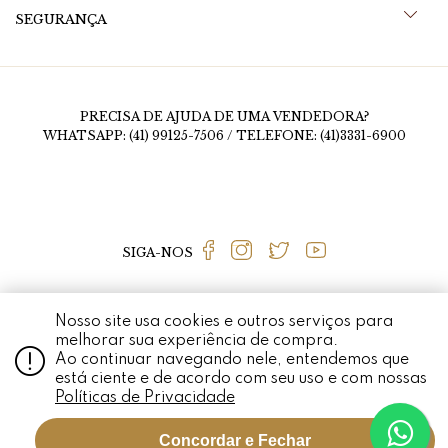
SEGURANÇA
PRECISA DE AJUDA DE UMA VENDEDORA?
WHATSAPP: (41) 99125-7506 / TELEFONE: (41)3331-6900
SIGA-NOS
Nosso site usa cookies e outros serviços para
MEDALHÃO PERSA © 2020 RUA FERNANDO SIMAS, 1456, MERCÊS - CURITIBA - PR
melhorar sua experiência de compra.
- CEP 80710-660 / CNPJ: 01.926.337/0001-97 TODO O CONTEÚDO DO SITE,
Ao continuar navegando nele, entendemos que
TODAS AS FOTOS, IMAGENS, LOGOTIPOS, MARCAS, DIZERES, SOM,
SOFTWARE, CONJUNTO IMAGEM, LAYOUT, AQUI VEICULADOS SÃO DE
está ciente e de acordo com seu uso e com nossas
PROPRIEDADE EXCLUSIVA DO MEDALHÃO PERSA. É VEDADA QUALQUER
REPRODUÇÃO, TOTAL OU PARCIAL, DE QUALQUER ELEMENTO DE IDENTIDADE,
Políticas de Privacidade
SEM EXPRESSA AUTORIZAÇÃO. A VIOLAÇÃO DE QUALQUER DIREITO
MENCIONADO IMPLICARÁ NA RESPONSABILIZAÇÃO CÍVEL E CRIMINAL NOS
TERMOS DA LEI. MEDALHÃO PERSA O MELHOR LUGAR PARA COMPRAR JOIAS DE
OURO, ANEL DE OURO, BRINCO DE OURO, COLAR DE OURO E MUITO MAIS.
Concordar e Fechar