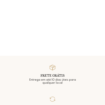
Acabamento: Polido
*Gemas naturais podem apresentar variações de cores, brilhos
e texturas.
FRETE GRÁTIS
Entrega em até 10 dias úteis para
qualquer local