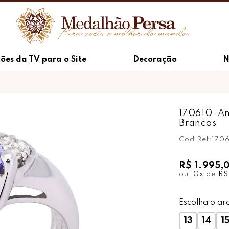
ões da TV para o Site
Decoração
N
170610-An
Brancos
Cod Ref:
170
R$ 1.995,
ou
10
x
de
R$
Escolha o ar
13
14
1