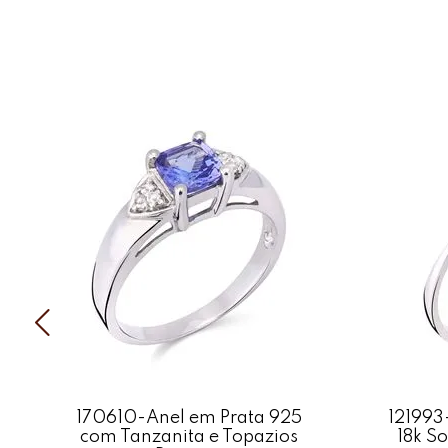
170610-Anel em Prata 925
121993
com Tanzanita e Topazios
18k S