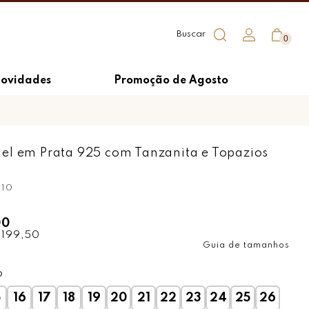
0
ovidades
Promoção de Agosto
el em Prata 925 com Tanzanita e Topazios
610
00
 199,50
Guia de tamanhos
o
5
16
17
18
19
20
21
22
23
24
25
26