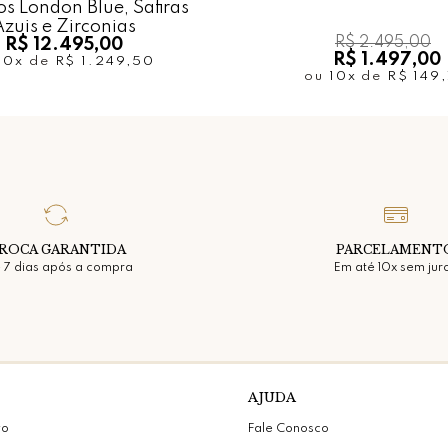
s London Blue, Safiras
zuis e Zirconias
R$ 2.495,00
R$ 12.495,00
R$ 1.497,00
10x
de
R$ 1.249,50
ou
10x
de
R$ 149
ROCA GARANTIDA
PARCELAMENT
 7 dias após a compra
Em até 10x sem jur
AJUDA
vo
Fale Conosco