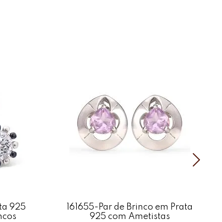
:
nita
(Aprox.
71
pts)
e Diamantes
7mm 34mm
om Trava
Prata 925
olido
s podem apresentar variações de cores, brilhos e texturas.
ta 925
161655-Par de Brinco em Prata
ncos
925 com Ametistas