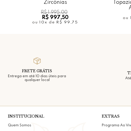
Zircônias
Topazio
A
R$ 1.995,00
R$ 997,50
ou
ou
10x
de
R$ 99,75
FRETE GRÁTIS
T
Entrega em até 10 dias úteis para
Até
qualquer local
INSTITUCIONAL
EXTRAS
Quem Somos
Programa Ao Vi