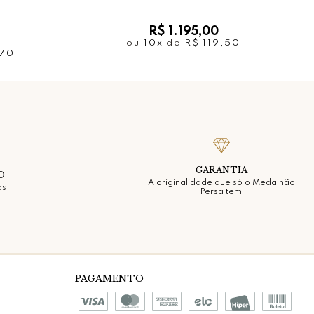
R$ 1.195,00
ou
10x
de
R$ 119,50
,70
GARANTIA
O
A originalidade que só o Medalhão
os
Persa tem
PAGAMENTO