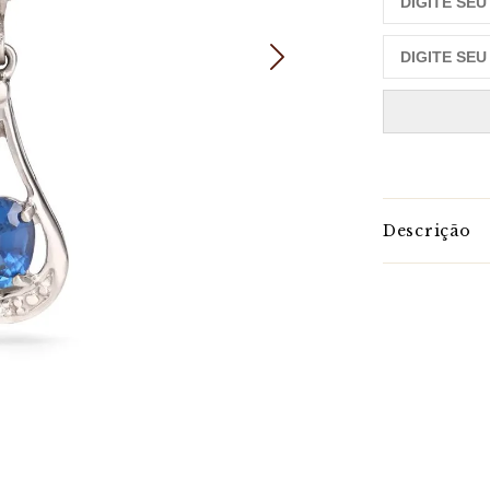
Descrição
Kianit
a
: Elegâ
As
meias argo
delicadeza das
tonalidades a
exclusividade
complementar 
único e uma e
elegância e esti
Par de Brincos