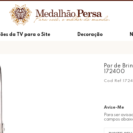
ões da TV para o Site
Decoração
N
Par de Bri
172400
Cod Ref:
172
Avise-Me
Para ser avisa
campos abaix