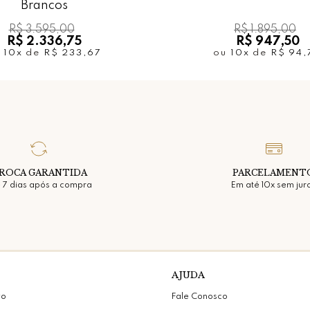
Brancos
R$ 3.595,00
R$ 1.895,00
R$ 2.336,75
R$ 947,50
u
10x
de
R$ 233,67
ou
10x
de
R$ 94,
ROCA GARANTIDA
PARCELAMENT
 7 dias após a compra
Em até 10x sem jur
AJUDA
vo
Fale Conosco