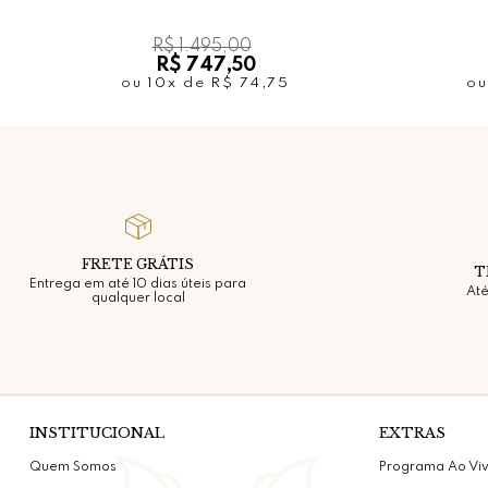
R$ 1.495,00
R$ 747,50
ou
10x
de
R$ 74,75
o
FRETE GRÁTIS
T
Entrega em até 10 dias úteis para
Até
qualquer local
INSTITUCIONAL
EXTRAS
Quem Somos
Programa Ao Vi