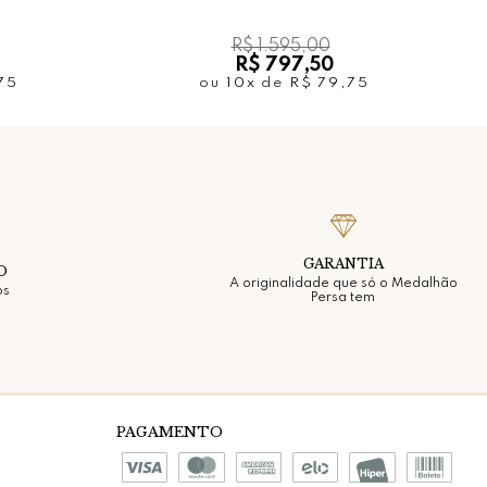
R$ 1.595,00
R$ 797,50
75
ou
10x
de
R$ 79,75
GARANTIA
O
A originalidade que só o Medalhão
os
Persa tem
PAGAMENTO