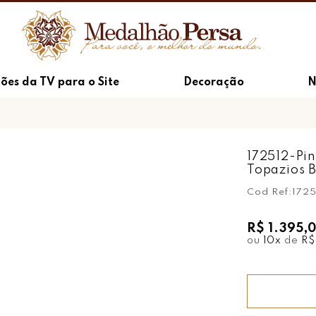
ões da TV para o Site
Decoração
N
172512-Pi
Topazios 
Cod Ref:
1725
R$ 1.395,
ou
10
x
de
R$