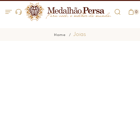
0
Joias