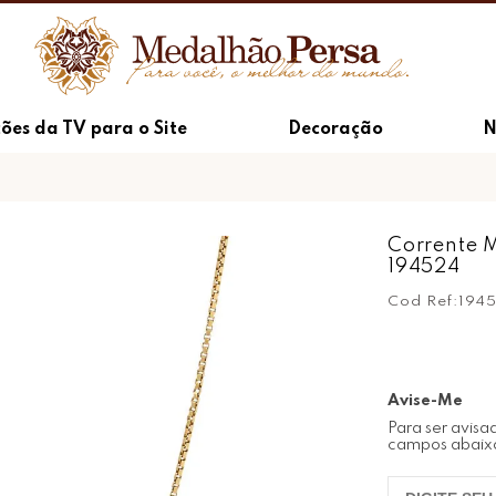
ões da TV para o Site
Decoração
N
Corrente 
194524
Cod Ref:
194
Avise-Me
Para ser avisa
campos abaix