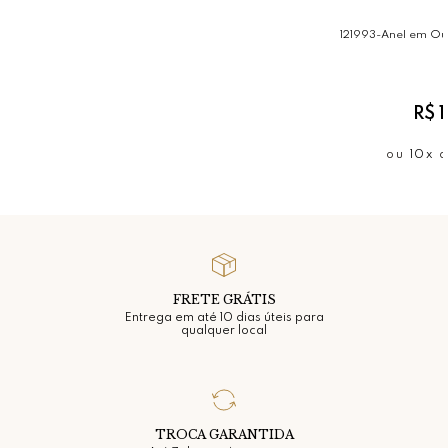
121993-Anel em Our
R$ 
ou
10x
FRETE GRÁTIS
Entrega em até 10 dias úteis para
qualquer local
TROCA GARANTIDA