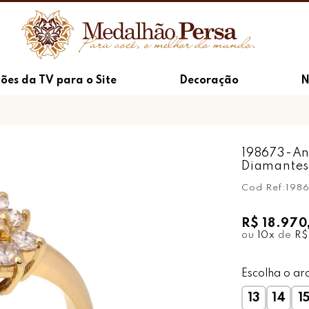
ões da TV para o Site
Decoração
N
198673-An
Diamante
Cod Ref:
198
R$ 18.970
ou
10
x
de
R$
Escolha o ar
13
14
1