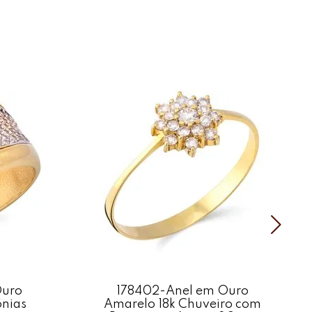
as:
o com 19 Diamantes Em Ouro Amarelo
amante (tot.aprox.57 pts)
m: Ouro Amarelo
mas
Polido
is podem apresentar variações de cores, brilhos e texturas.
Ouro
178402-Anel em Ouro
ônias
Amarelo 18k Chuveiro com