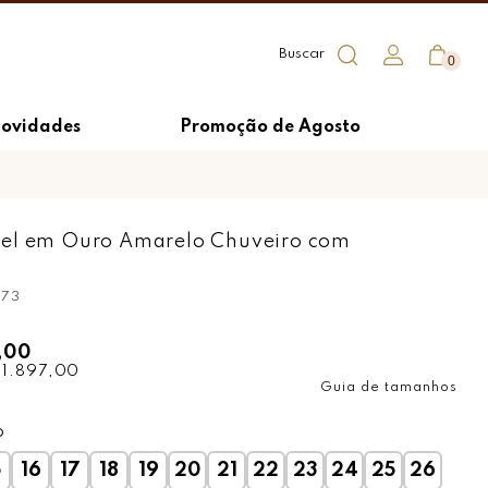
0
ovidades
Promoção de Agosto
el em Ouro Amarelo Chuveiro com
s
673
,00
 1.897,00
Guia de tamanhos
o
5
16
17
18
19
20
21
22
23
24
25
26