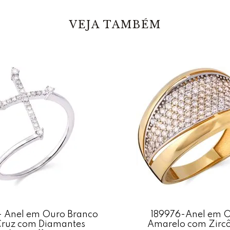
Característic
VEJA TAMBÉM
Anel Chuveir
Em pedras: Di
Estruturada e
Peso: 3,7 gra
Acabamento: 
*Gemas natura
- Anel em Ouro Branco
189976-Anel em 
Cruz com Diamantes
Amarelo com Zirc