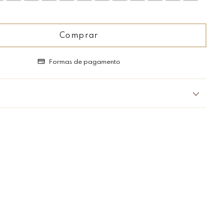
Comprar
Formas de pagamento
Moderna!
ter aquela joia que vai combinar com tudo?
 brilhante e moderna, esse definitivamente é o anel que vai
s,
lementar, concisa e essencial.
 brilhar amanhã, compre e brilhe hoje!