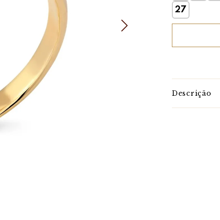
27
Descrição
Brilhante e 
Já pensou em 
E que ainda é
cativar a todo
uma joia comp
Não deixe pra