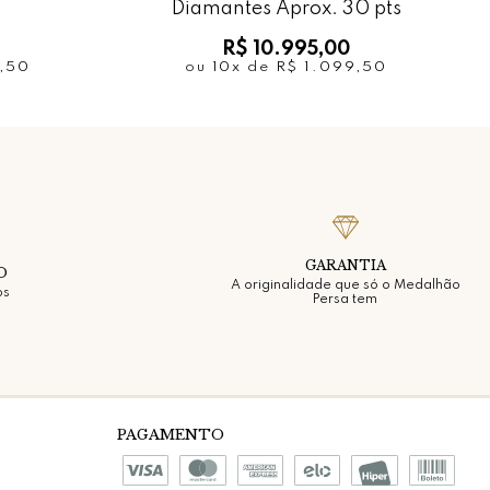
Diamantes Aprox. 30 pts
R$ 10.995,00
9,50
ou
10x
de
R$ 1.099,50
GARANTIA
O
A originalidade que só o Medalhão
os
Persa tem
PAGAMENTO