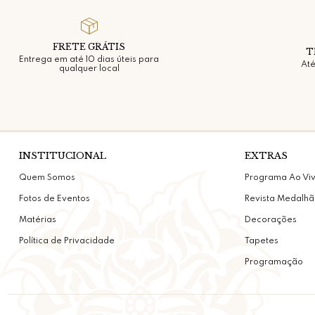
FRETE GRÁTIS
T
Entrega em até 10 dias úteis para
Até
qualquer local
INSTITUCIONAL
EXTRAS
Quem Somos
Programa Ao Vi
Fotos de Eventos
Revista Medalhã
Matérias
Decorações
Política de Privacidade
Tapetes
Programação