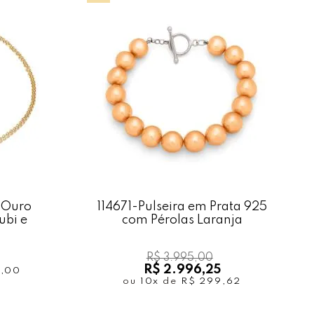
 Ouro
114671-Pulseira em Prata 925
ubi e
com Pérolas Laranja
R$ 3.995,00
R$ 2.996,25
2,00
ou
10x
de
R$ 299,62