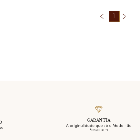
1
GARANTIA
O
A originalidade que só o Medalhão
os
Persa tem