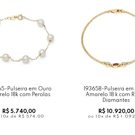
65-Pulseira em Ouro
193658-Pulseira em
elo 18k com Perolas
Amarelo 18 k com R
Diamantes
R$ 5.740,00
R$ 10.920,00
u
10x
de
R$ 574,00
ou
10x
de
R$ 1.09