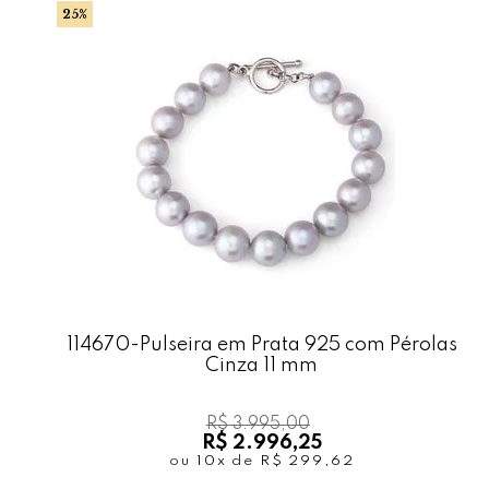
25%
114670-Pulseira em Prata 925 com Pérolas
Cinza 11 mm
R$ 3.995,00
R$ 2.996,25
ou
10x
de
R$ 299,62