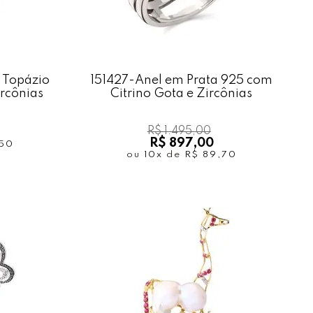
 Topázio
151427-Anel em Prata 925 com
rcônias
Citrino Gota e Zircônias
R$ 1.495,00
R$ 897,00
,50
ou
10x
de
R$ 89,70