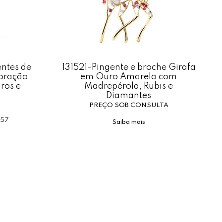
entes de
131521-Pingente e broche Girafa
Coração
em Ouro Amarelo com
ros e
Madrepérola, Rubis e
Diamantes
PREÇO SOB CONSULTA
,57
Saiba mais