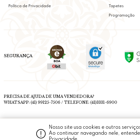
Política de Privacidade
Tapetes
Programação
SEGURANÇA
PRECISA DE AJUDA DE UMA VENDEDORA?
WHATSAPP: (41) 99125-7506 / TELEFONE: (41)3331-6900
Nosso site usa cookies e outros servi
MEDALHÃO PERSA © 2020 RUA FERNANDO SIMAS, 1456, MERCÊS - CURITIBA
CONJUNTO IMAGEM, 
Ao continuar navegando nele, entende
REPRODUÇÃO, TOTAL OU PARCIAL, DE QUALQUER ELEMENTO DE IDENTIDADE, SE
PERSA O MELHOR L
Privacidade