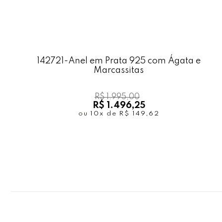
142721-Anel em Prata 925 com Ágata e
Marcassitas
R$ 1.995,00
R$ 1.496,25
ou
10x
de
R$ 149,62