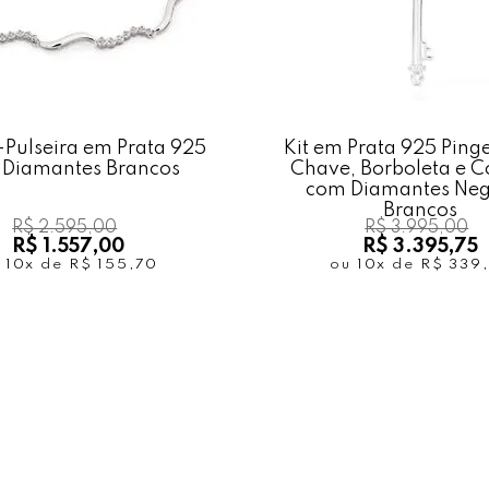
Pulseira em Prata 925
Kit em Prata 925 Ping
Diamantes Brancos
Chave, Borboleta e 
com Diamantes Neg
Brancos
R$ 2.595,00
R$ 3.995,00
R$ 1.557,00
R$ 3.395,75
u
10x
de
R$ 155,70
ou
10x
de
R$ 339