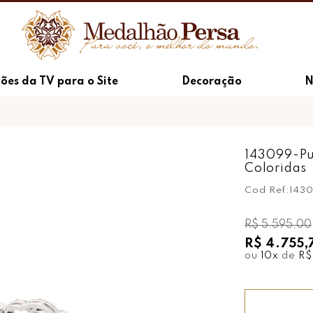
ões da TV para o Site
Decoração
N
143099-Pu
Coloridas
Cod Ref:
143
R$ 5.595,00
R$ 4.755,
ou
10
x
de
R$