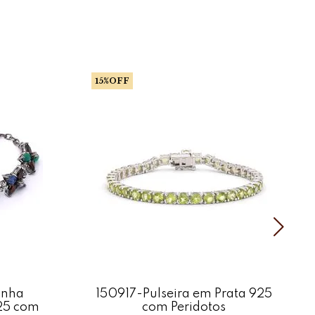
15%OFF
inha
150917-Pulseira em Prata 925
25 com
com Peridotos