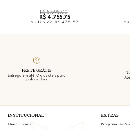
R$ 5.595,00
R$ 4.755,75
ou
10x
de
R$ 475,57
o
FRETE GRÁTIS
T
Entrega em até 10 dias úteis para
Até
qualquer local
INSTITUCIONAL
EXTRAS
Quem Somos
Programa Ao Vi