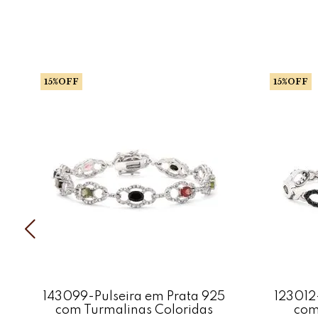
15%OFF
15%OFF
143099-Pulseira em Prata 925
123012
com Turmalinas Coloridas
com