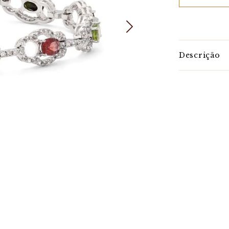
Descrição
Poder das Tu
Das mais vari
As possibilida
uma única peç
Esta pulseir
borboleta.
Mais gemas e 
Peça já o seu!
Característic
Em pedras: 10 
Largura: 9 m
Comprimento:
Fecho: Gavet
Banho em: Ró
Estrutura em:
Acabamento: 
*Gemas natura