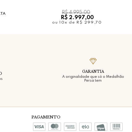
R$ 4.995,00
LTA
R$ 2.997,00
ou
10x
de
R$ 299,70
GARANTIA
O
A originalidade que só o Medalhão
os
Persa tem
PAGAMENTO