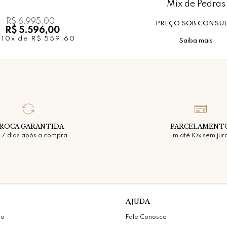
Mix de Pedras
R$ 6.995,00
PREÇO SOB CONSU
R$ 5.596,00
u
10x
de
R$ 559,60
Saiba mais
ROCA GARANTIDA
PARCELAMENT
 7 dias após a compra
Em até 10x sem jur
AJUDA
vo
Fale Conosco