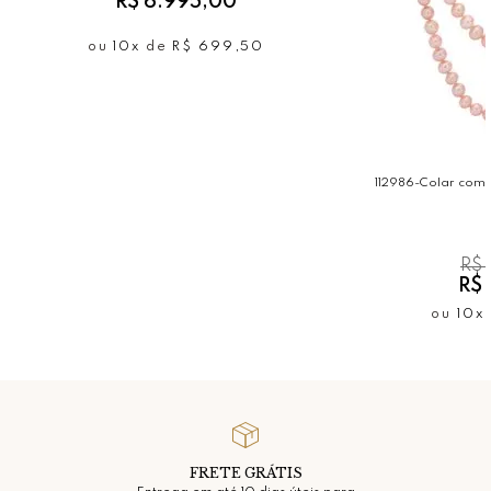
R$ 6.995,00
ou
10x
de
R$ 699,50
112986-Colar com 
R$ 
R$ 
ou
10x
FRETE GRÁTIS