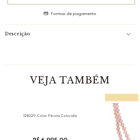
Formas de pagamento
Descrição
A Pérola
Joia naturalmente perfeita, já que não requer lapidação ou
polimento, e sendo extraída de ostras para vir ao mundo
como uma relíquia dos oceanos.
Considerada a “rainha das gemas” e tida como a preferida
pelas estrelas hollywoodianas, a Pérola é um verdadeiro
presente da natureza.
VEJA TAMBÉM
Características:
Em pedras: Perolas Brancas
Largura: 8 mm
Comprimento: 1,64 m
Não Possui Fecho
*Gemas naturais podem apresentar variações de cores,
brilhos e texturas.
128229-Colar Pérola Colorida