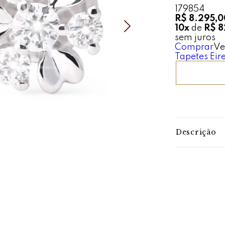
179854
R$ 8.295,0
10x
de
R$ 8
sem juros
Comprar
Ve
Tapetes Eire
Descrição
Brilho em Flo
Delicado e en
beleza da nat
Cada peça é
totalizando a
que refletem 
Confeccionad
brilho, o desi