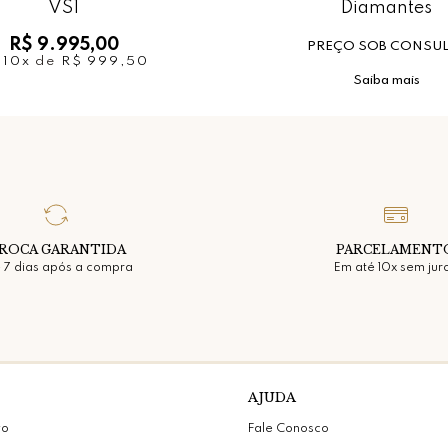
VS1
Diamantes
R$ 9.995,00
PREÇO SOB CONSU
u
10x
de
R$ 999,50
Saiba mais
ROCA GARANTIDA
PARCELAMENT
 7 dias após a compra
Em até 10x sem jur
AJUDA
vo
Fale Conosco