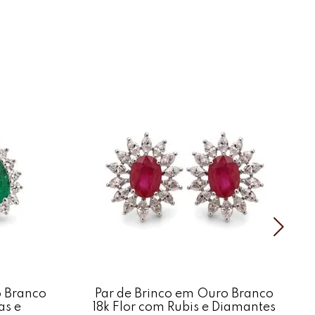
tismo e requinte na medida certa.
a quem aprecia detalhes delicados com presença marcante,
visual com leveza e charme.
amantes (tot. aprox. 21 pontos)
o Branco 18K
inha
om tarraxa
mas
Polido
o Branco
Par de Brinco em Ouro Branco
as e
18k Flor com Rubis e Diamantes