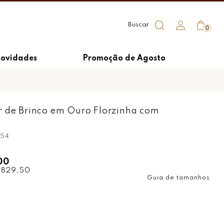
0
ovidades
Promoção de Agosto
r de Brinco em Ouro Florzinha com
s
854
00
 829,50
Guia de tamanhos