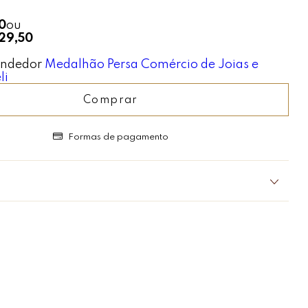
0
ou
29,50
ndedor
Medalhão Persa Comércio de Joias e
li
Comprar
Formas de pagamento
r
cantador, este par de brincos em formato de flor traduz a
ureza em uma joia sofisticada e atemporal.
 cuidadosamente composta por 8 diamantes naturais,
proximadamente 21 pontos de brilho,
a luz com suavidade e elegância em cada movimento.
o em ouro branco 18K e finalizado com polimento de alto
gn em “florzinha”