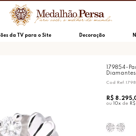
ões da TV para o Site
Decoração
N
179854-Pa
Diamante
Cod Ref:
179
R$ 8.295,
ou
10
x
de
R$