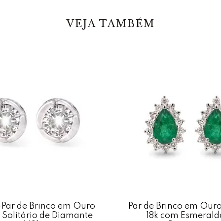
combina roman
VEJA TAMBÉM
Perfeito par
iluminando o 
Pedras: 16 Di
Material: Our
Modelo: Florz
Fecho: Pino c
Peso:1,5 gra
Acabamento: 
Par de Brinco em Ouro
Par de Brinco em Our
 Solitário de Diamante
18k com Esmerald