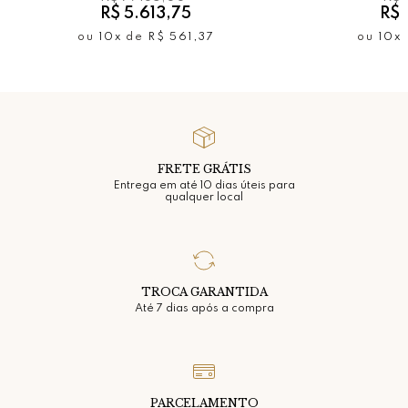
R$ 5.613,75
R$ 
Comprimento da Corrente: 45 cm
ou
10x
de
R$ 561,37
ou
10x
Fecho do Brinco: Pino tarraxa
Fecho da Corrente: Bóia
Banho em: Ouro amarelo
Estruturada em: Prata 925
Acabamento: Polido
FRETE GRÁTIS
*Gemas naturais podem apresentar variações de cores,
Entrega em até 10 dias úteis para
brilhos e texturas.
qualquer local
TROCA GARANTIDA
Até 7 dias após a compra
PARCELAMENTO