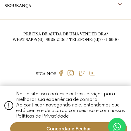
SEGURANÇA
PRECISA DE AJUDA DE UMA VENDEDORA?
WHATSAPP: (41) 99125-7506 / TELEFONE: (41)3331-6900
SIGA-NOS
Nosso site usa cookies e outros serviços para
MEDALHÃO PERSA © 2020 RUA FERNANDO SIMAS, 1456, MERCÊS - CURITIBA - PR
melhorar sua experiência de compra.
- CEP 80710-660 / CNPJ: 01.926.337/0001-97 TODO O CONTEÚDO DO SITE,
Ao continuar navegando nele, entendemos que
TODAS AS FOTOS, IMAGENS, LOGOTIPOS, MARCAS, DIZERES, SOM,
SOFTWARE, CONJUNTO IMAGEM, LAYOUT, AQUI VEICULADOS SÃO DE
está ciente e de acordo com seu uso e com nossas
PROPRIEDADE EXCLUSIVA DO MEDALHÃO PERSA. É VEDADA QUALQUER
REPRODUÇÃO, TOTAL OU PARCIAL, DE QUALQUER ELEMENTO DE IDENTIDADE,
Políticas de Privacidade
SEM EXPRESSA AUTORIZAÇÃO. A VIOLAÇÃO DE QUALQUER DIREITO
MENCIONADO IMPLICARÁ NA RESPONSABILIZAÇÃO CÍVEL E CRIMINAL NOS
TERMOS DA LEI. MEDALHÃO PERSA O MELHOR LUGAR PARA COMPRAR JOIAS DE
OURO, ANEL DE OURO, BRINCO DE OURO, COLAR DE OURO E MUITO MAIS.
Concordar e Fechar