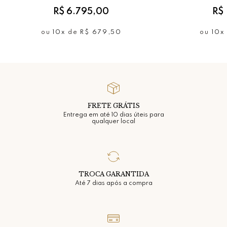
R$ 6.795,00
R$ 
Adquira já a sua peça favorita!
ou
10x
de
R$ 679,50
ou
10x
Caracteristicas:
Em pedras: Pérola Com Topázios Brancos,Safiras
Azuis,Zircônias,Turmalinas Coloridas e Safiras Coloridas
(15,31 Cts) Prata
Dimensões: 45 mm por 42 mm
FRETE GRÁTIS
Acompanha Corrente: 45 - 50 cm
Entrega em até 10 dias úteis para
qualquer local
Fecho: Boia
Estrutura em: Prata 925
TROCA GARANTIDA
Até 7 dias após a compra
* Gemas naturais podem apresentar variações de cores,
brilhos e texturas.