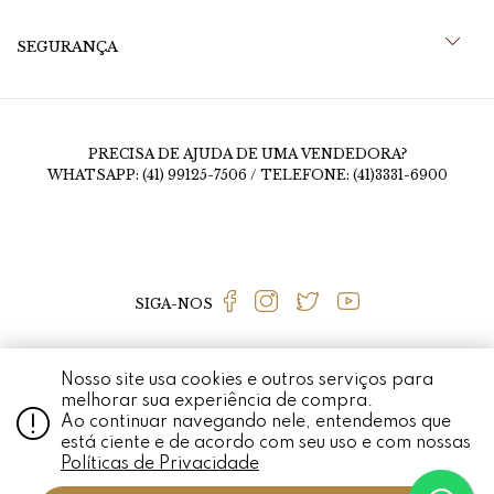
SEGURANÇA
PRECISA DE AJUDA DE UMA VENDEDORA?
WHATSAPP: (41) 99125-7506 / TELEFONE: (41)3331-6900
SIGA-NOS
Nosso site usa cookies e outros serviços para
MEDALHÃO PERSA © 2020 RUA FERNANDO SIMAS, 1456, MERCÊS - CURITIBA - PR
melhorar sua experiência de compra.
- CEP 80710-660 / CNPJ: 01.926.337/0001-97 TODO O CONTEÚDO DO SITE,
Ao continuar navegando nele, entendemos que
TODAS AS FOTOS, IMAGENS, LOGOTIPOS, MARCAS, DIZERES, SOM,
SOFTWARE, CONJUNTO IMAGEM, LAYOUT, AQUI VEICULADOS SÃO DE
está ciente e de acordo com seu uso e com nossas
PROPRIEDADE EXCLUSIVA DO MEDALHÃO PERSA. É VEDADA QUALQUER
REPRODUÇÃO, TOTAL OU PARCIAL, DE QUALQUER ELEMENTO DE IDENTIDADE,
Políticas de Privacidade
SEM EXPRESSA AUTORIZAÇÃO. A VIOLAÇÃO DE QUALQUER DIREITO
MENCIONADO IMPLICARÁ NA RESPONSABILIZAÇÃO CÍVEL E CRIMINAL NOS
TERMOS DA LEI. MEDALHÃO PERSA O MELHOR LUGAR PARA COMPRAR JOIAS DE