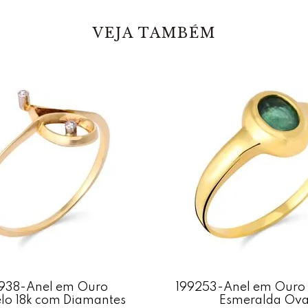
Caracteristic
VEJA TAMBÉM
Em pedras: Ta
Estruturado e
Dimensões:3
Acabamento: 
Peso:5,3
Gemas naturais
938-Anel em Ouro
199253-Anel em Ouro 
lo 18k com Diamantes
Esmeralda Ova