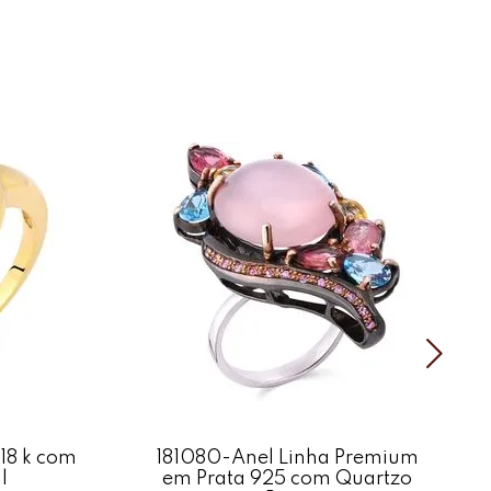
as:
nzanitas (aprox. 1,65 Ct)
m: Prata 925
mm
Polido
 podem apresentar variações sutis de cor, brilho e textura
18 k com
181080-Anel Linha Premium
l
em Prata 925 com Quartzo