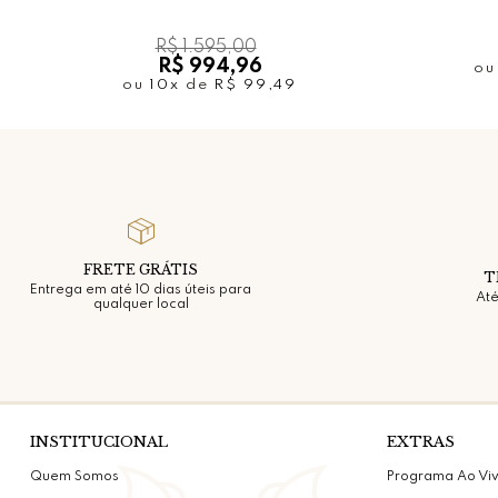
R$ 1.595,00
R$ 994,96
o
ou
10x
de
R$ 99,49
FRETE GRÁTIS
T
Entrega em até 10 dias úteis para
Até
qualquer local
INSTITUCIONAL
EXTRAS
Quem Somos
Programa Ao Vi