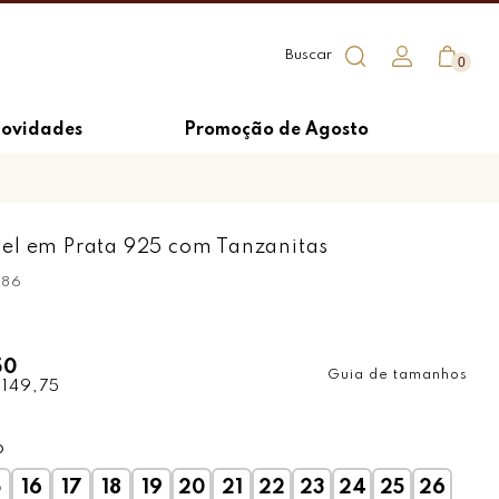
0
ovidades
Promoção de Agosto
el em Prata 925 com Tanzanitas
386
50
Guia de tamanhos
 149,75
o
5
16
17
18
19
20
21
22
23
24
25
26