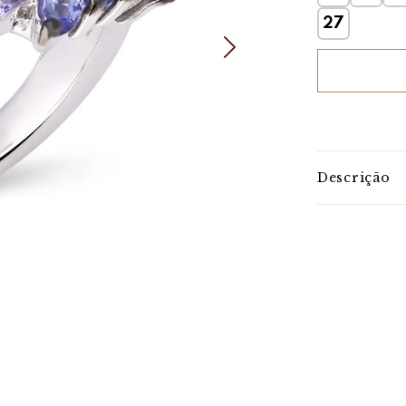
27
Descrição
Beleza Orgâni
Inspirado na
Tanzanitas tra
As tanzanita
aproximadamen
Sensibilidade
encantadora.
Confeccionad
brilho harmon
Ideal para qu
natural.