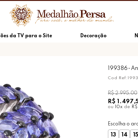
ões da TV para o Site
Decoração
N
199386-An
Cod Ref:
199
R$ 2.995,00
R$ 1.497,
ou
10
x
de
R$
Escolha o ar
13
14
1