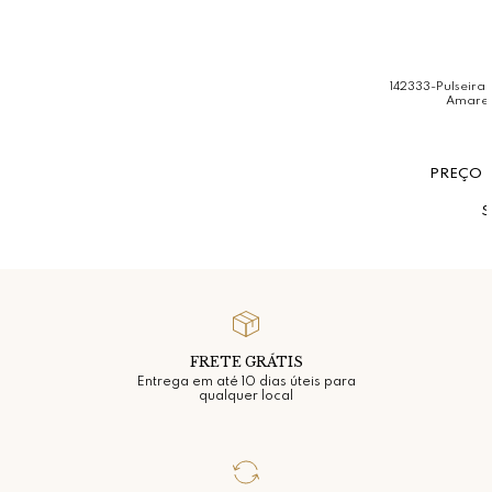
142333-Pulseira
Amarel
PREÇO 
S
FRETE GRÁTIS
Entrega em até 10 dias úteis para
qualquer local